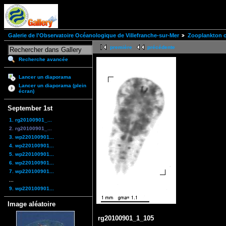
Galerie de l'Observatoire Océanologique de Villefranche-sur-Mer
Zooplankton of
première
précédente
Recherche avancée
Lancer un diaporama
Lancer un diaporama (plein
écran)
September 1st
1. rg20100901_...
2. rg20100901_...
3. wp220100901...
4. wp220100901...
5. wp220100901...
6. wp220100901...
7. wp220100901...
...
9. wp220100901...
Image aléatoire
rg20100901_1_105