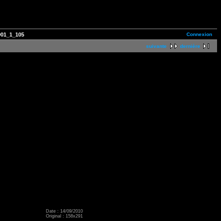
Connexion
901_1_105
suivante
dernière
Date : 14/09/2010
Original : 158x291