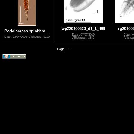
wp220100623_d1_1_498
rg20100
Podolampas spinifera
Date : 07/07/2010
Date : 0
Date : 27/07/2016
Affichages : 5250
Affichages : 2380
Affichag
Page :
1