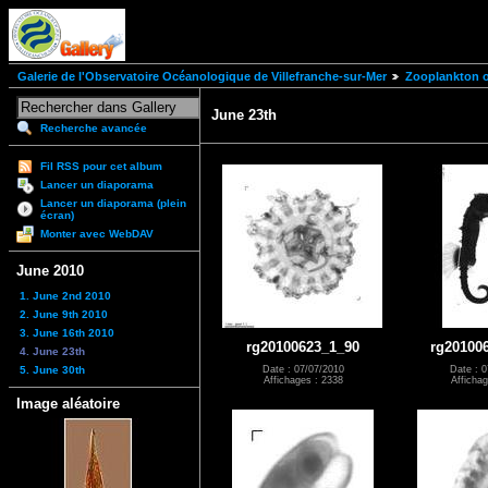
Galerie de l'Observatoire Océanologique de Villefranche-sur-Mer
Zooplankton of
June 23th
Recherche avancée
Fil RSS pour cet album
Lancer un diaporama
Lancer un diaporama (plein
écran)
Monter avec WebDAV
June 2010
1. June 2nd 2010
2. June 9th 2010
3. June 16th 2010
rg20100623_1_90
rg20100
4. June 23th
5. June 30th
Date : 07/07/2010
Date : 0
Affichages : 2338
Affichag
Image aléatoire