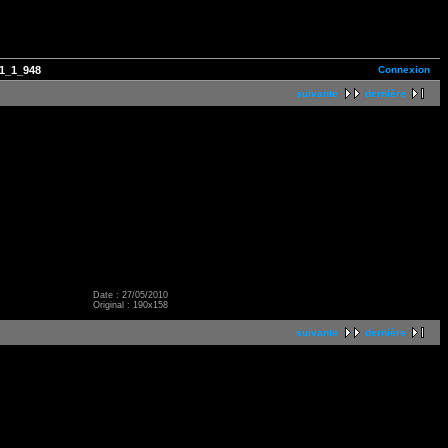
Connexion
1_1_948
suivante
dernière
Date : 27/05/2010
Original : 190x158
suivante
dernière