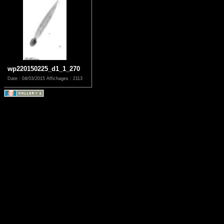
wp220150225_d1_1_270
Date : 04/03/2015
Affichages : 2113