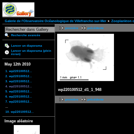
Galerie de l'Observatoire Océanologique de Villefranche-sur-Mer
Zooplankton of
première
précédente
Recherche avancée
Lancer un diaporama
Lancer un diaporama (plein
écran)
May 12th 2010
1. wp220100512...
2. wp220100512...
3. wp220100512...
4. wp220100512...
wp220100512_d1_1_948
5. wp220100512...
6. wp220100512...
première
précédente
7. wp220100512...
...
10. wp220100512...
Image aléatoire