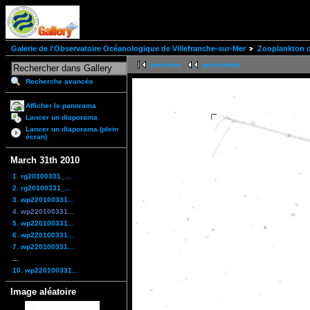
Galerie de l'Observatoire Océanologique de Villefranche-sur-Mer
Zooplankton of
première
précédente
Recherche avancée
Afficher le panorama
Lancer un diaporama
Lancer un diaporama (plein
écran)
March 31th 2010
1. rg20100331_...
2. rg20100331_...
3. wp220100331...
4. wp220100331...
5. wp220100331...
6. wp220100331...
7. wp220100331...
...
10. wp220100331...
Image aléatoire