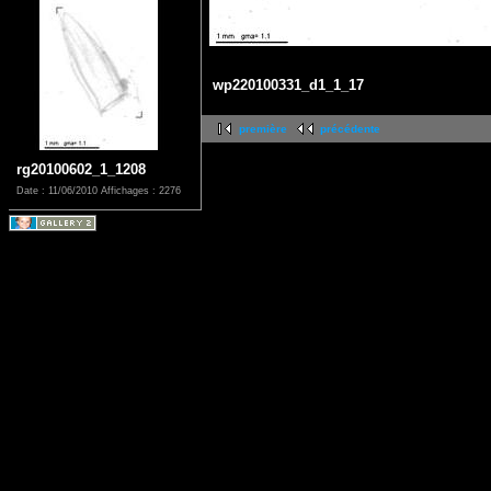
wp220100331_d1_1_17
première
précédente
rg20100602_1_1208
Date : 11/06/2010
Affichages : 2276