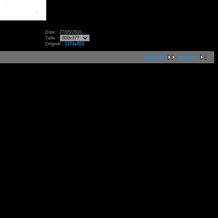
Date : 27/05/2010
Taille :
Original :
1174x553
suivante
dernière