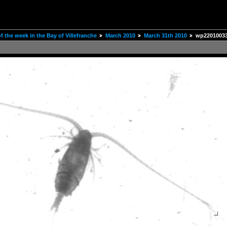
 the week in the Bay of Villefranche
March 2010
March 31th 2010
wp2201003