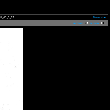
Connexion
31_d1_1_17
suivante
dernière