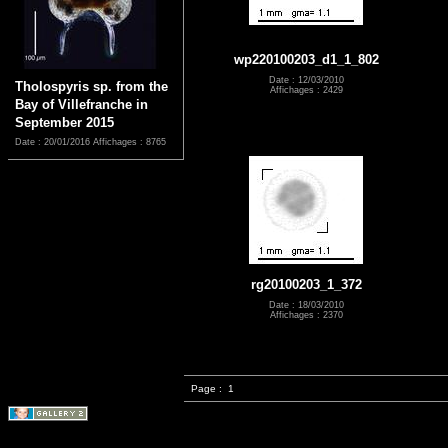
wp220100203_d1_1_802
Date : 12/03/2010
Tholospyris sp. from the
Affichages : 2429
Bay of Villefranche in
September 2015
Date : 20/01/2016
Affichages : 8765
rg20100203_1_372
Date : 18/03/2010
Affichages : 2370
Page :
1