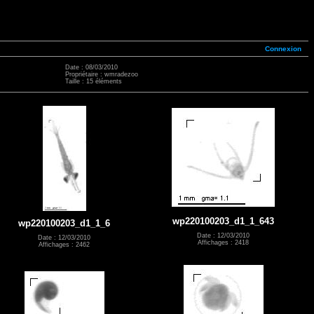
Connexion
Date : 08/03/2010
Propriétaire : wmradezoo
Taille : 15 éléments
wp220100203_d1_1_643
wp220100203_d1_1_6
Date : 12/03/2010
Date : 12/03/2010
Affichages : 2418
Affichages : 2462