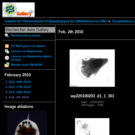
Galerie de l'Observatoire Océanologique de Villefranche-sur-Mer
Zooplankton of
Feb. 2th 2010
Recherche avancée
Fil RSS pour cet album
Lancer un diaporama
Lancer un diaporama (plein
écran)
Monter avec WebDAV
February 2010
1. Feb. 24th 2010
2. Feb. 17th 2010
3. Feb. 10th 2010
wp220100203_d1_1_301
4. Feb. 2th 2010
Date : 12/03/2010
Affichages : 2794
Image aléatoire