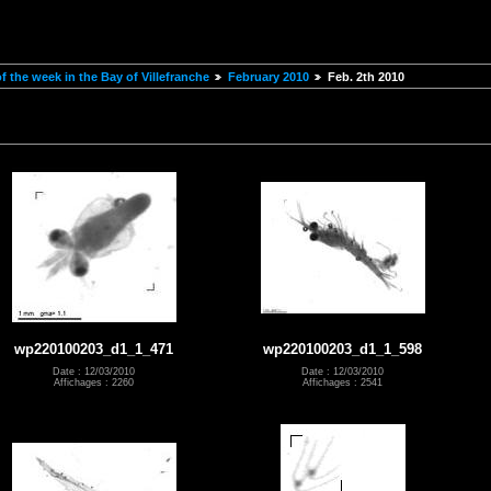
 the week in the Bay of Villefranche
February 2010
Feb. 2th 2010
wp220100203_d1_1_471
wp220100203_d1_1_598
Date : 12/03/2010
Date : 12/03/2010
Affichages : 2260
Affichages : 2541