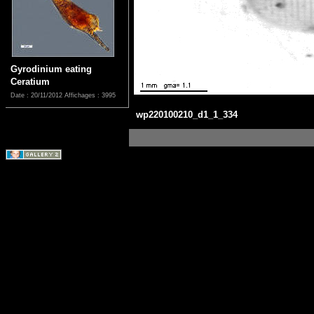
Gyrodinium eating
Ceratium
Date : 20/11/2012
Affichages : 3995
wp220100210_d1_1_334