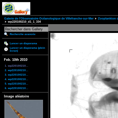
Galerie de l'Observatoire Océanologique de Villefranche-sur-Mer
Zooplankton of
wp220100210_d1_1_334
Recherche avancée
Lancer un diaporama
Lancer un diaporama (plein
écran)
Feb. 10th 2010
1. wp220100210...
2. wp220100210...
3. wp220100210...
4. wp220100210...
5. wp220100210...
6. wp220100210...
Image aléatoire