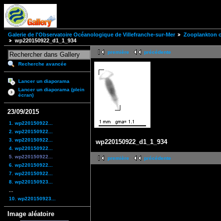
Galerie de l'Observatoire Océanologique de Villefranche-sur-Mer
Zooplankton of
wp220150922_d1_1_934
première
précédente
Recherche avancée
Lancer un diaporama
Lancer un diaporama (plein
écran)
23/09/2015
1. wp220150922...
2. wp220150922...
3. wp220150922...
wp220150922_d1_1_934
4. wp220150922...
5. wp220150922...
première
précédente
6. wp220150922...
7. wp220150922...
8. wp220150923...
...
10. wp220150923...
Image aléatoire