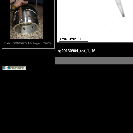
Date : 30/10/2005
Affichages : 22645
rg20130904_tot_1_16