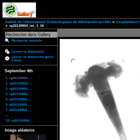
Galerie de l'Observatoire Océanologique de Villefranche-sur-Mer
Zooplankton of
rg20130904_tot_1_16
Recherche avancée
Lancer un diaporama
Lancer un diaporama (plein
écran)
September 4th
1. rg20130904_...
2. rg20130904_...
3. rg20130904_...
4. rg20130904_...
5. jb20130904_...
6. jb20130904_...
7. jb20130904_...
...
10. rg20130904_...
Image aléatoire