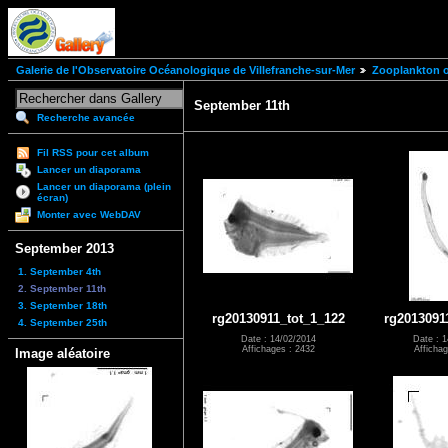
Galerie de l'Observatoire Océanologique de Villefranche-sur-Mer
Zooplankton of
September 11th
Recherche avancée
Fil RSS pour cet album
Lancer un diaporama
Lancer un diaporama (plein
écran)
Monter avec WebDAV
September 2013
1. September 4th
2. September 11th
3. September 18th
rg20130911_tot_1_122
rg2013091
4. September 25th
Date : 14/02/2014
Date : 1
Affichages : 2432
Affichag
Image aléatoire