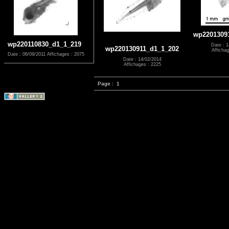
wp2201309
wp220110830_d1_1_219
Date : 1
wp220130911_d1_1_202
Affichag
Date : 06/09/2011
Affichages : 2075
Date : 14/02/2014
Affichages : 2225
Page :
1