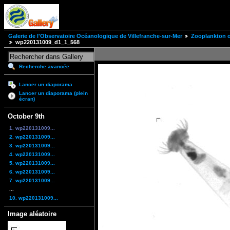
Galerie de l'Observatoire Océanologique de Villefranche-sur-Mer
Zooplankton of
wp220131009_d1_1_568
Recherche avancée
Lancer un diaporama
Lancer un diaporama (plein
écran)
October 9th
1. wp220131009...
2. wp220131009...
3. wp220131009...
4. wp220131009...
5. wp220131009...
6. wp220131009...
7. wp220131009...
...
10. wp220131009...
Image aléatoire