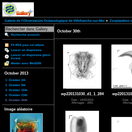
Galerie de l'Observatoire Océanologique de Villefranche-sur-Mer
Zooplankton of
October 30th
Recherche avancée
Fil RSS pour cet album
Lancer un diaporama
Lancer un diaporama (plein
écran)
Monter avec WebDAV
October 2013
1. October 2th
2. October 9th
3. October 16th
wp220131030_d1_1_284
wp2201310
4. October 23th
5. October 30th
Date : 14/02/2014
Date : 
Affichages : 2951
Afficha
Image aléatoire