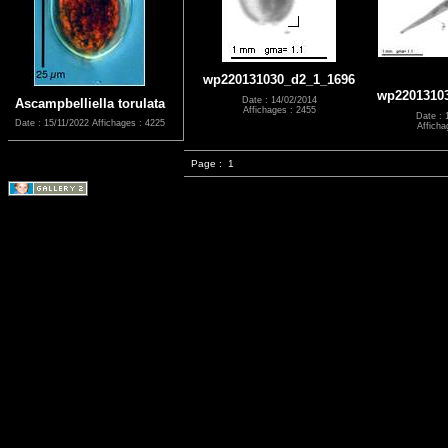
wp220131030_d2_1_1696
wp2201310
Date : 14/02/2014
Ascampbelliella torulata
Affichages : 2455
Date : 
Date : 15/11/2022
Affichages : 4225
Afficha
Page :
1