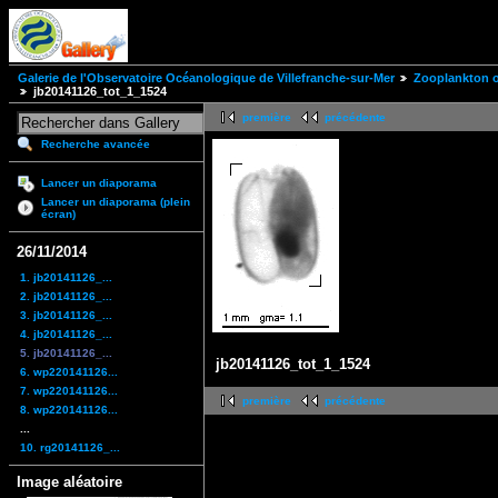
Galerie de l'Observatoire Océanologique de Villefranche-sur-Mer
Zooplankton of
jb20141126_tot_1_1524
première
précédente
Recherche avancée
Lancer un diaporama
Lancer un diaporama (plein
écran)
26/11/2014
1. jb20141126_...
2. jb20141126_...
3. jb20141126_...
4. jb20141126_...
5. jb20141126_...
jb20141126_tot_1_1524
6. wp220141126...
7. wp220141126...
première
précédente
8. wp220141126...
...
10. rg20141126_...
Image aléatoire