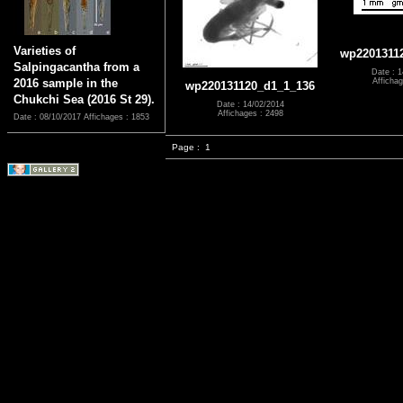
Varieties of
wp2201311
Salpingacantha from a
Date : 1
2016 sample in the
Affichag
wp220131120_d1_1_136
Chukchi Sea (2016 St 29).
Date : 14/02/2014
Affichages : 2498
Date : 08/10/2017
Affichages : 1853
Page :
1