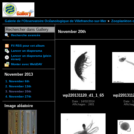
Galerie de l'Observatoire Océanologique de Villefranche-sur-Mer
Zooplankton of
November 20th
Recherche avancée
Fil RSS pour cet album
Lancer un diaporama
Lancer un diaporama (plein
écran)
Monter avec WebDAV
November 2013
1. November 6th
2. November 13th
3. November 20th
wp220131120_d1_1_65
wp2201311
4. November 27th
Date : 14/02/2014
Date : 1
Affichages : 2401
Affichag
Image aléatoire