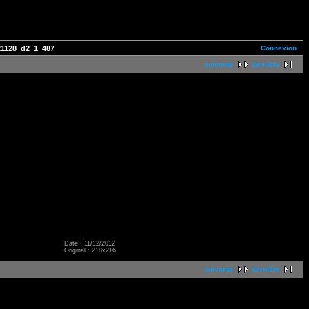
Connexion
1128_d2_1_487
suivante
dernière
Date : 11/12/2012
Original : 218x216
suivante
dernière