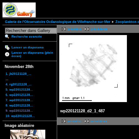
Galerie de l'Observatoire Océanologique de Villefranche-sur-Mer
Zooplankton of
première
précédente
Recherche avancée
Lancer un diaporama
Lancer un diaporama (plein
écran)
November 28th
1. jb20121128_...
...
4. rg20121128_...
5. wp220121128...
6. wp220121128...
7. wp220121128...
8. wp220121128...
wp220121128_d2_1_487
9. wp220121128...
10. wp220121128...
première
précédente
Image aléatoire