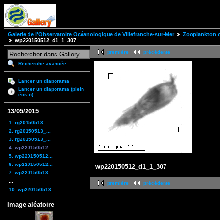
Galerie de l'Observatoire Océanologique de Villefranche-sur-Mer
Zooplankton of
wp220150512_d1_1_307
première
précédente
Recherche avancée
Lancer un diaporama
Lancer un diaporama (plein
écran)
13/05/2015
1. rg20150513_...
2. rg20150513_...
3. rg20150513_...
4. wp220150512...
5. wp220150512...
6. wp220150512...
wp220150512_d1_1_307
7. wp220150513...
...
première
précédente
10. wp220150513...
Image aléatoire