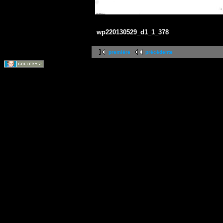
wp220130529_d1_1_378
première
précédente