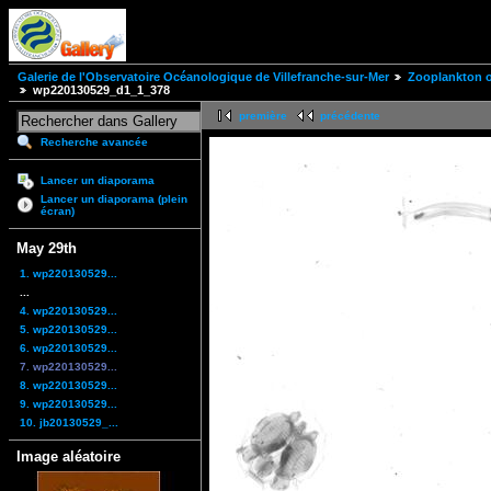
Galerie de l'Observatoire Océanologique de Villefranche-sur-Mer
Zooplankton of
wp220130529_d1_1_378
première
précédente
Recherche avancée
Lancer un diaporama
Lancer un diaporama (plein
écran)
May 29th
1. wp220130529...
...
4. wp220130529...
5. wp220130529...
6. wp220130529...
7. wp220130529...
8. wp220130529...
9. wp220130529...
10. jb20130529_...
Image aléatoire