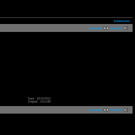
Connexion
suivante
dernière
Date : 10/12/2012
Original : 121x190
suivante
dernière