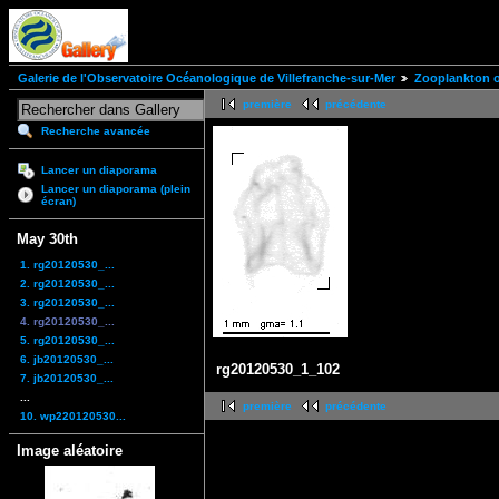
Galerie de l'Observatoire Océanologique de Villefranche-sur-Mer
Zooplankton of
première
précédente
Recherche avancée
Lancer un diaporama
Lancer un diaporama (plein
écran)
May 30th
1. rg20120530_...
2. rg20120530_...
3. rg20120530_...
4. rg20120530_...
5. rg20120530_...
6. jb20120530_...
rg20120530_1_102
7. jb20120530_...
...
première
précédente
10. wp220120530...
Image aléatoire