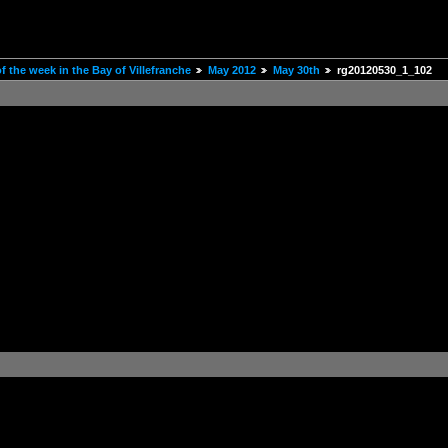
 the week in the Bay of Villefranche
May 2012
May 30th
rg20120530_1_102