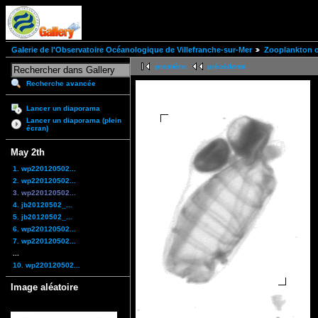
Galerie de l'Observatoire Océanologique de Villefranche-sur-Mer
Zooplankton of
première
précédente
Recherche avancée
Lancer un diaporama
Lancer un diaporama (plein
écran)
May 2th
1. wp220120502...
2. wp220120502...
3. wp220120502...
4. jb20120502_...
5. jb20120502_...
6. wp220120502...
7. wp220120502...
...
10. wp220120502...
Image aléatoire