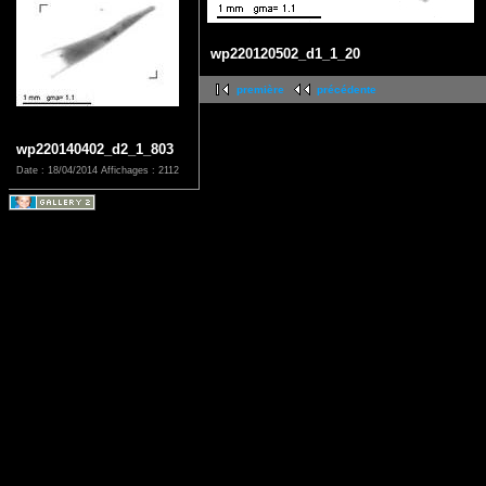
wp220120502_d1_1_20
première
précédente
wp220140402_d2_1_803
Date : 18/04/2014
Affichages : 2112