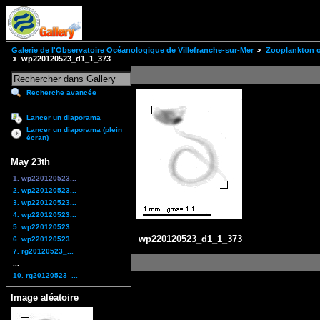
Galerie de l'Observatoire Océanologique de Villefranche-sur-Mer
Zooplankton of
wp220120523_d1_1_373
Recherche avancée
Lancer un diaporama
Lancer un diaporama (plein
écran)
May 23th
1. wp220120523...
2. wp220120523...
3. wp220120523...
4. wp220120523...
5. wp220120523...
wp220120523_d1_1_373
6. wp220120523...
7. rg20120523_...
...
10. rg20120523_...
Image aléatoire