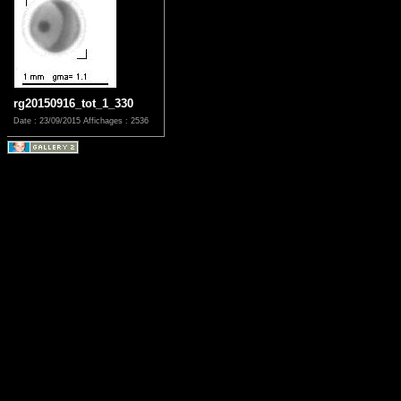
rg20150916_tot_1_330
Date : 23/09/2015
Affichages : 2536