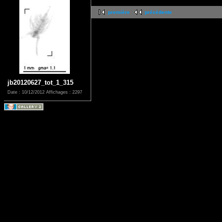
première
précédente
jb20120627_tot_1_315
Date : 10/12/2012
Affichages : 2297