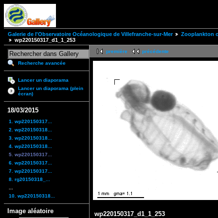
Galerie de l'Observatoire Océanologique de Villefranche-sur-Mer
Zooplankton of
wp220150317_d1_1_253
première
précédente
Recherche avancée
Lancer un diaporama
Lancer un diaporama (plein
écran)
18/03/2015
1. wp220150317...
2. wp220150318...
3. wp220150318...
4. wp220150318...
5. wp220150317...
6. wp220150317...
7. wp220150317...
8. rg20150318_...
...
10. wp220150318...
Image aléatoire
wp220150317_d1_1_253