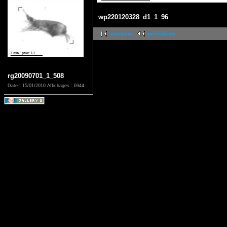
wp220120328_d1_1_96
première
précédente
rg20090701_1_508
Date : 15/01/2010
Affichages : 6944