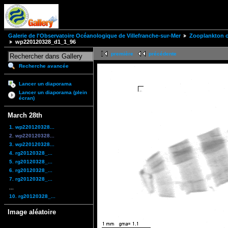
Galerie de l'Observatoire Océanologique de Villefranche-sur-Mer
Zooplankton of
wp220120328_d1_1_96
première
précédente
Recherche avancée
Lancer un diaporama
Lancer un diaporama (plein
écran)
March 28th
1. wp220120328...
2. wp220120328...
3. wp220120328...
4. rg20120328_...
5. rg20120328_...
6. rg20120328_...
7. rg20120328_...
...
10. rg20120328_...
Image aléatoire