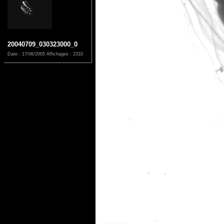
20040709_030323000_0
Date : 17/06/2005
Affichages : 2333