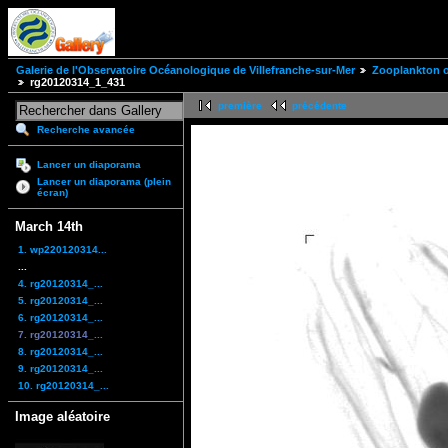
Galerie de l'Observatoire Océanologique de Villefranche-sur-Mer
Zooplankton of
rg20120314_1_431
première
précédente
Recherche avancée
Lancer un diaporama
Lancer un diaporama (plein
écran)
March 14th
1. wp220120314...
...
4. rg20120314_...
5. rg20120314_...
6. rg20120314_...
7. rg20120314_...
8. rg20120314_...
9. rg20120314_...
10. rg20120314_...
Image aléatoire