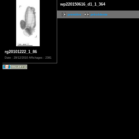
wp220150616_d1_1_364
première
précédente
rg20101222_1_86
Date : 29/12/2010
Affichages : 2381