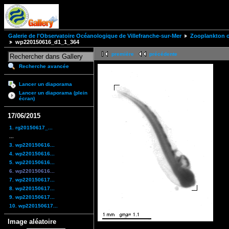
Galerie de l'Observatoire Océanologique de Villefranche-sur-Mer
Zooplankton of
wp220150616_d1_1_364
première
précédente
Recherche avancée
Lancer un diaporama
Lancer un diaporama (plein
écran)
17/06/2015
1. rg20150617_...
...
3. wp220150616...
4. wp220150616...
5. wp220150616...
6. wp220150616...
7. wp220150617...
8. wp220150617...
9. wp220150617...
10. wp220150617...
Image aléatoire