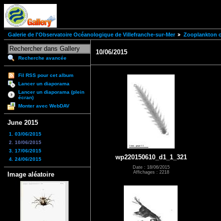
Galerie de l'Observatoire Océanologique de Villefranche-sur-Mer
Zooplankton of
10/06/2015
Recherche avancée
Fil RSS pour cet album
Lancer un diaporama
Lancer un diaporama (plein
écran)
Monter avec WebDAV
June 2015
1. 03/06/2015
2. 10/06/2015
3. 17/06/2015
wp220150610_d1_1_321
4. 24/06/2015
Date : 18/06/2015
Affichages : 2218
Image aléatoire