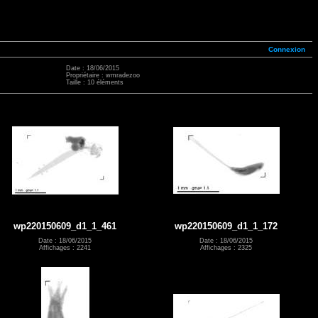
Connexion
Date : 18/06/2015
Propriétaire : wmradezoo
Taille : 10 éléments
wp220150609_d1_1_461
wp220150609_d1_1_172
Date : 18/06/2015
Date : 18/06/2015
Affichages : 2241
Affichages : 2325