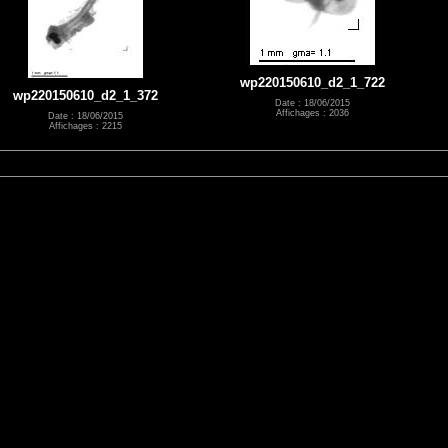
wp220150610_d2_1_722
wp220150610_d2_1_372
Date : 18/06/2015
Affichages : 2036
Date : 18/06/2015
Affichages : 2215