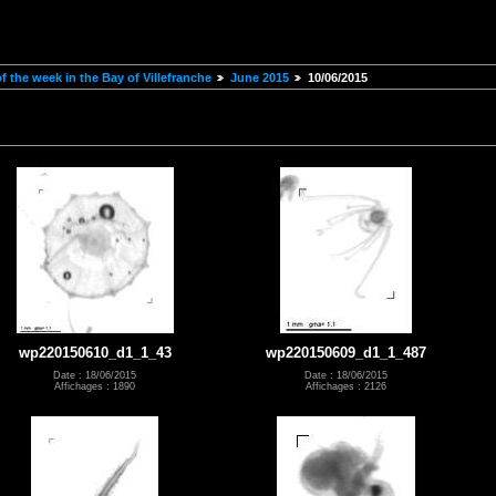
 the week in the Bay of Villefranche
June 2015
10/06/2015
wp220150610_d1_1_43
wp220150609_d1_1_487
Date : 18/06/2015
Date : 18/06/2015
Affichages : 1890
Affichages : 2126