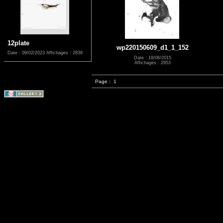
12plate
wp220150609_d1_1_152
Date : 09/02/2023
Affichages : 2839
Date : 18/06/2015
Affichages : 2953
Page :
1