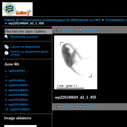
Galerie de l'Observatoire Océanologique de Villefranche-sur-Mer
Zooplankton of
wp220140604_d2_1_455
première
précédente
Recherche avancée
Lancer un diaporama
Lancer un diaporama (plein
écran)
June 4th
1. rg20140604_...
...
4. rg20140604_...
5. wp220140604...
6. wp220140604...
7. wp220140604...
wp220140604_d2_1_455
8. wp220140604...
9. wp220140604...
première
précédente
10. wp220140604...
Image aléatoire