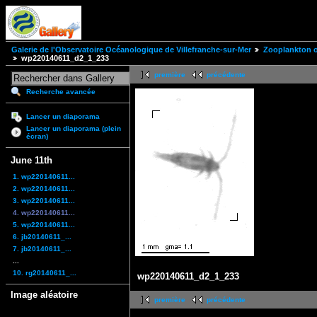
Galerie de l'Observatoire Océanologique de Villefranche-sur-Mer
Zooplankton of
wp220140611_d2_1_233
première
précédente
Recherche avancée
Lancer un diaporama
Lancer un diaporama (plein
écran)
June 11th
1. wp220140611...
2. wp220140611...
3. wp220140611...
4. wp220140611...
5. wp220140611...
6. jb20140611_...
7. jb20140611_...
...
10. rg20140611_...
wp220140611_d2_1_233
Image aléatoire
première
précédente