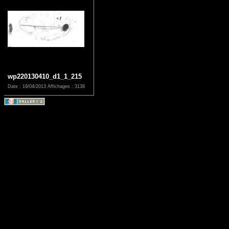
wp220130410_d1_1_215
Date : 19/04/2013
Affichages : 3138