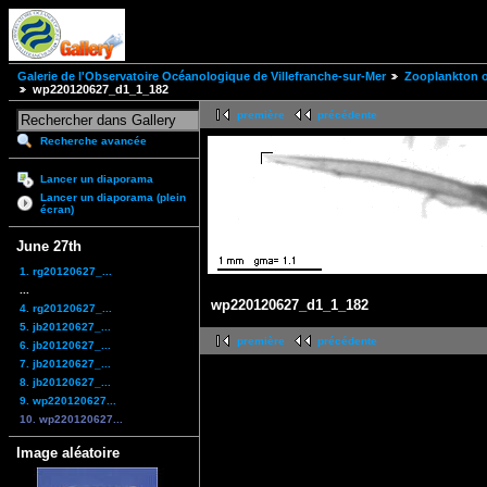
Galerie de l'Observatoire Océanologique de Villefranche-sur-Mer
Zooplankton of
wp220120627_d1_1_182
première
précédente
Recherche avancée
Lancer un diaporama
Lancer un diaporama (plein
écran)
June 27th
1. rg20120627_...
...
wp220120627_d1_1_182
4. rg20120627_...
5. jb20120627_...
première
précédente
6. jb20120627_...
7. jb20120627_...
8. jb20120627_...
9. wp220120627...
10. wp220120627...
Image aléatoire