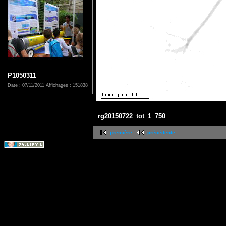
P1050311
Date : 07/11/2011
Affichages : 151838
rg20150722_tot_1_750
première
précédente