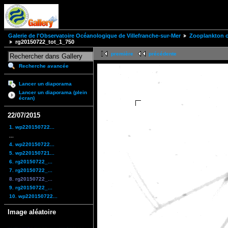
Galerie de l'Observatoire Océanologique de Villefranche-sur-Mer
Zooplankton of
rg20150722_tot_1_750
première
précédente
Recherche avancée
Lancer un diaporama
Lancer un diaporama (plein
écran)
22/07/2015
1. wp220150722...
...
4. wp220150722...
5. wp220150721...
6. rg20150722_...
7. rg20150722_...
8. rg20150722_...
9. rg20150722_...
10. wp220150722...
Image aléatoire