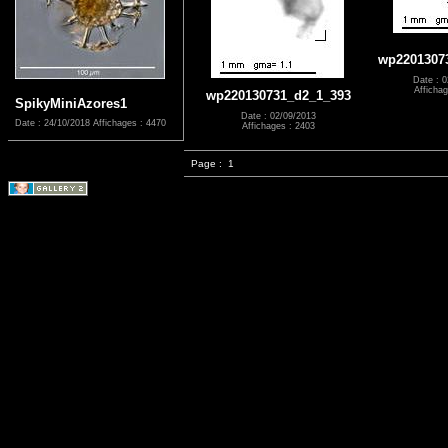
wp2201307
Date : 0
Affichag
wp220130731_d2_1_393
SpikyMiniAzores1
Date : 02/09/2013
Date : 24/10/2018
Affichages : 4470
Affichages : 2403
Page :
1