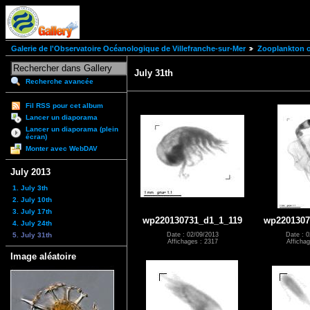
Galerie de l'Observatoire Océanologique de Villefranche-sur-Mer
Zooplankton of
July 31th
Recherche avancée
Fil RSS pour cet album
Lancer un diaporama
Lancer un diaporama (plein
écran)
Monter avec WebDAV
July 2013
1. July 3th
2. July 10th
3. July 17th
wp220130731_d1_1_119
wp2201307
4. July 24th
5. July 31th
Date : 02/09/2013
Date : 0
Affichages : 2317
Affichag
Image aléatoire