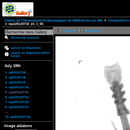
Galerie de l'Observatoire Océanologique de Villefranche-sur-Mer
Zooplankton of
wp220120718_d1_1_65
première
précédente
Recherche avancée
Lancer un diaporama
Lancer un diaporama (plein
écran)
July 18th
1. rg20120718_...
2. rg20120718_...
3. rg20120718_...
4. wp220120718...
5. wp220120718...
6. wp220120718...
7. wp220120718...
8. wp220120718...
...
10. wp220120718...
Image aléatoire