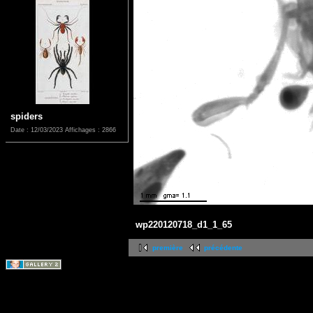
spiders
Date : 12/03/2023
Affichages : 2866
wp220120718_d1_1_65
première
précédente