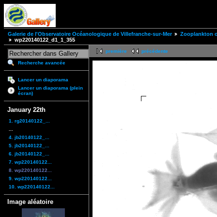
Galerie de l'Observatoire Océanologique de Villefranche-sur-Mer
Zooplankton of
wp220140122_d1_1_355
première
précédente
Recherche avancée
Lancer un diaporama
Lancer un diaporama (plein
écran)
January 22th
1. rg20140122_...
...
4. jb20140122_...
5. jb20140122_...
6. jb20140122_...
7. wp220140122...
8. wp220140122...
9. wp220140122...
10. wp220140122...
Image aléatoire