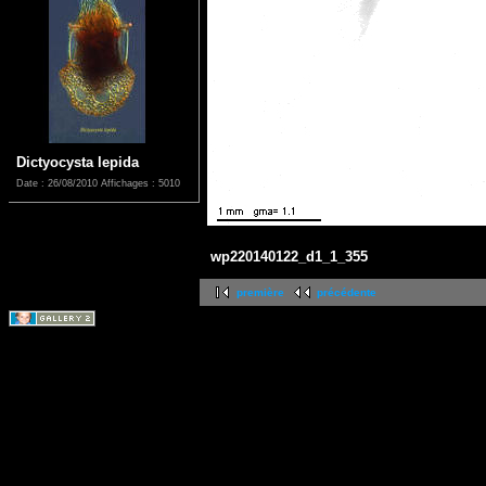
Dictyocysta lepida
Date : 26/08/2010
Affichages : 5010
wp220140122_d1_1_355
première
précédente