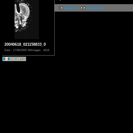
première
précédente
20040618_021158833_0
Date : 17/06/2005
Affichages : 4018