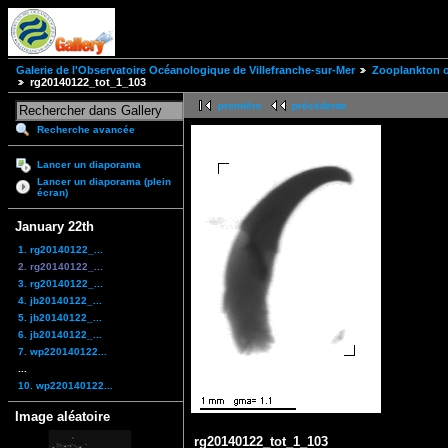
Galerie de l'Observatoire Océanologique de Villefranche-sur-Mer
Zooplankton of
rg20140122_tot_1_103
première
précédente
Recherche avancée
Lancer un diaporama
Lancer un diaporama (plein
écran)
January 22th
1. rg20140122_...
2. rg20140122_...
3. rg20140122_...
4. jb20140122_...
5. jb20140122_...
6. jb20140122_...
7. wp220140122...
...
10. wp220140122...
Image aléatoire
rg20140122_tot_1_103