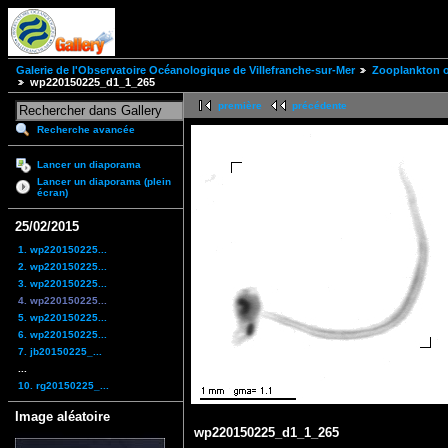
Galerie de l'Observatoire Océanologique de Villefranche-sur-Mer
Zooplankton of
wp220150225_d1_1_265
première
précédente
Recherche avancée
Lancer un diaporama
Lancer un diaporama (plein
écran)
25/02/2015
1. wp220150225...
2. wp220150225...
3. wp220150225...
4. wp220150225...
5. wp220150225...
6. wp220150225...
7. jb20150225_...
...
10. rg20150225_...
Image aléatoire
wp220150225_d1_1_265