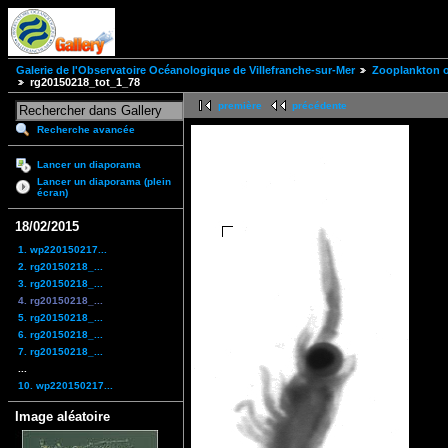
Galerie de l'Observatoire Océanologique de Villefranche-sur-Mer
Zooplankton of
rg20150218_tot_1_78
première
précédente
Recherche avancée
Lancer un diaporama
Lancer un diaporama (plein
écran)
18/02/2015
1. wp220150217...
2. rg20150218_...
3. rg20150218_...
4. rg20150218_...
5. rg20150218_...
6. rg20150218_...
7. rg20150218_...
...
10. wp220150217...
Image aléatoire