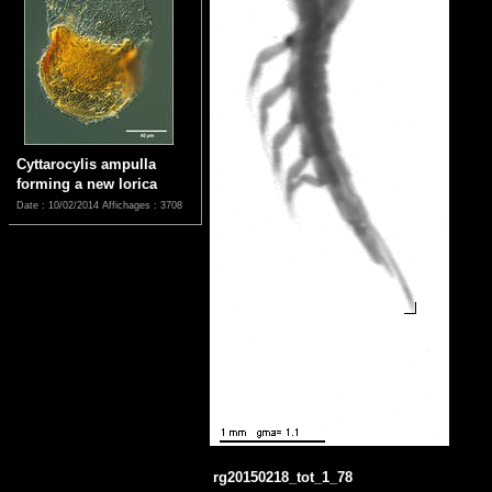
Cyttarocylis ampulla
forming a new lorica
Date : 10/02/2014
Affichages : 3708
rg20150218_tot_1_78