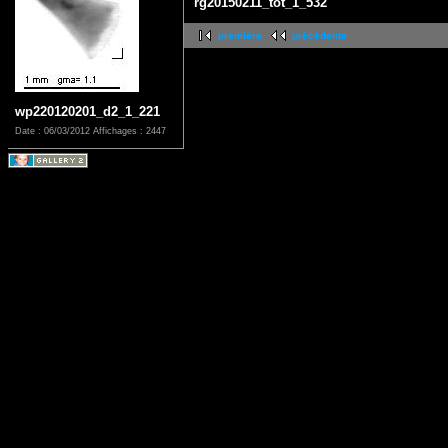
rg20150211_tot_1_532
première
précédente
wp220120201_d2_1_221
Date : 06/03/2012
Affichages : 2447