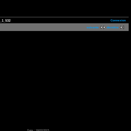
Connexion
t_1_532
suivante
dernière
Date : 18/02/2015