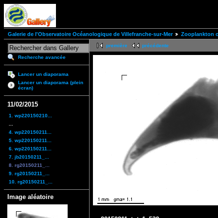
Galerie de l'Observatoire Océanologique de Villefranche-sur-Mer
Zooplankton of
première
précédente
Recherche avancée
Lancer un diaporama
Lancer un diaporama (plein
écran)
11/02/2015
1. wp220150210...
...
4. wp220150211...
5. wp220150211...
6. wp220150211...
7. jb20150211_...
8. rg20150211_...
9. rg20150211_...
10. rg20150211_...
Image aléatoire