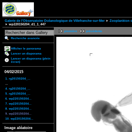
Galerie de l'Observatoire Océanologique de Villefranche-sur-Mer
Zooplankton of
wp220150204_d1_1_447
première
précédente
Recherche avancée
Afficher le panorama
Lancer un diaporama
Lancer un diaporama (plein
écran)
04/02/2015
1. rg20150204_...
...
4. rg20150204_...
5. rg20150204_...
6. wp220150204...
7. wp220150204...
8. wp220150204...
9. wp220150204...
10. wp220150204...
Image aléatoire