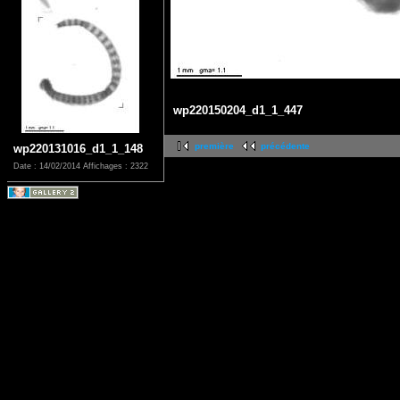
wp220150204_d1_1_447
première
précédente
wp220131016_d1_1_148
Date : 14/02/2014
Affichages : 2322