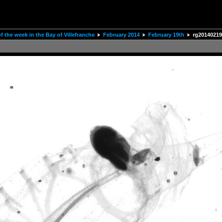
 the week in the Bay of Villefranche
February 2014
February 19th
rg20140219