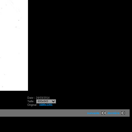
Date : 24/03/2014
Taille :
Original :
1680x1351
suivante
dernière