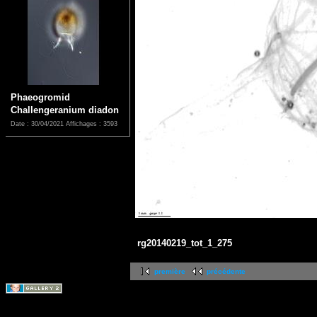
Phaeogromid
Challengeranium diadon
Date : 30/04/2021
Affichages : 3593
rg20140219_tot_1_275
première
précédente