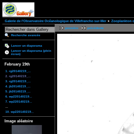
Galerie de l'Observatoire Océanologique de Villefranche-sur-Mer
Zooplankton of
première
précédente
Recherche avancée
Lancer un diaporama
Lancer un diaporama (plein
écran)
February 19th
1. rg20140219_...
2. rg20140219_...
3. rg20140219_...
4. jb20140219_...
5. jb20140219_...
6. wp220140219...
7. wp220140219...
...
10. wp220140219...
Image aléatoire