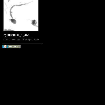
rg20080611_1_463
Date : 15/01/2010
Affichages : 6462