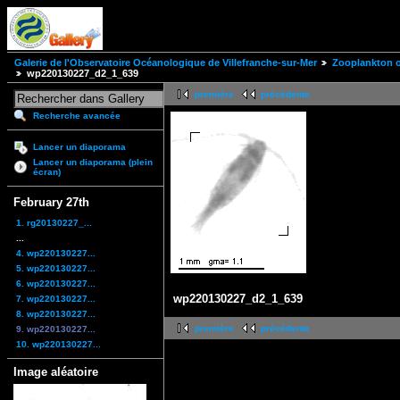
Galerie de l'Observatoire Océanologique de Villefranche-sur-Mer
Zooplankton of
wp220130227_d2_1_639
première
précédente
Recherche avancée
Lancer un diaporama
Lancer un diaporama (plein
écran)
February 27th
1. rg20130227_...
...
4. wp220130227...
5. wp220130227...
6. wp220130227...
wp220130227_d2_1_639
7. wp220130227...
8. wp220130227...
première
précédente
9. wp220130227...
10. wp220130227...
Image aléatoire