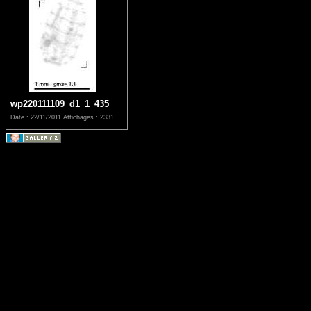
wp220111109_d1_1_435
Date : 22/11/2011
Affichages : 2331