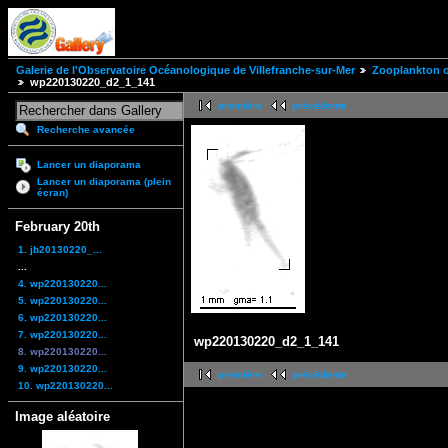
Galerie de l'Observatoire Océanologique de Villefranche-sur-Mer
Zooplankton of
wp220130220_d2_1_141
première
précédente
Recherche avancée
Lancer un diaporama
Lancer un diaporama (plein
écran)
February 20th
1. jb20130220_...
...
4. wp220130220...
5. wp220130220...
6. wp220130220...
7. wp220130220...
wp220130220_d2_1_141
8. wp220130220...
9. wp220130220...
première
précédente
10. wp220130220...
Image aléatoire