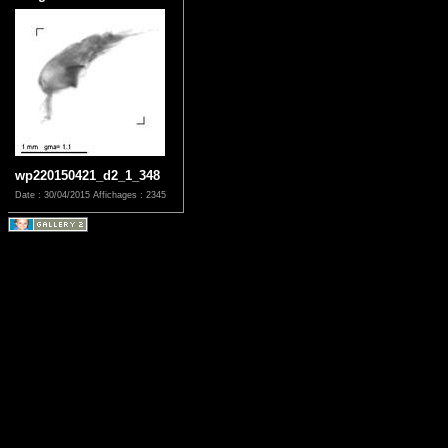
wp220150421_d2_1_348
Date : 30/04/2015
Affichages : 2345