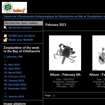
Galerie de l'Observatoire Océanologique de Villefranche-sur-Mer
Zooplankton of
February 2013
Recherche avancée
Fil RSS pour cet album
Monter avec WebDAV
Zooplankton of the week
in the Bay of Villefranche
1. plancton_PtB
...
31. May 2013
32. April 2013
33. March 2013
Album : February 6th
Album : Fe
34. February 2013
Date : 18/02/2013
Date : 2
35. January 2013
Propriétaire : wmradezoo
Propriétair
Taille : 10 éléments
Taille : 
36. December 2012
Affichages : 7367
Affichag
37. November 2012
...
Page :
1
71. January 2010
Image aléatoire