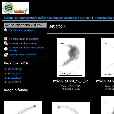
Galerie de l'Observatoire Océanologique de Villefranche-sur-Mer
Zooplankton of
24/12/2014
Recherche avancée
Fil RSS pour cet album
Lancer un diaporama
Lancer un diaporama (plein
écran)
Monter avec WebDAV
December 2014
1. 03/12/2014
2. 10/12/2014
3. 17/12/2014
wp220141224_d2_1_45
wp2201412
4. 24/12/2014
Date : 06/02/2015
Date : 0
Affichages : 2233
Affichag
Image aléatoire