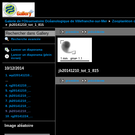
Galerie de l'Observatoire Océanologique de Villefranche-sur-Mer
Zooplankton of
jb20141210_tot_1_815
première
précédente
Recherche avancée
Lancer un diaporama
Lancer un diaporama (plein
écran)
10/12/2014
jb20141210_tot_1_815
1. wp220141210...
...
première
précédente
4. rg20141210_...
5. rg20141210_...
6. jb20141210_...
7. jb20141210_...
8. jb20141210_...
9. jb20141210_...
10. rg20141224_...
Image aléatoire