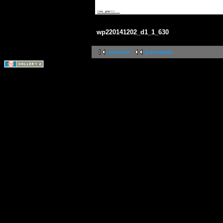
wp220141202_d1_1_630
première
précédente