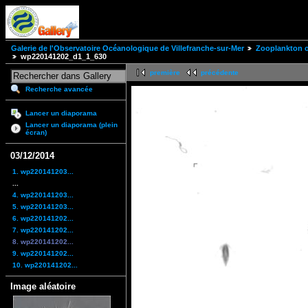
Galerie de l'Observatoire Océanologique de Villefranche-sur-Mer
Zooplankton of
wp220141202_d1_1_630
première
précédente
Recherche avancée
Lancer un diaporama
Lancer un diaporama (plein
écran)
03/12/2014
1. wp220141203...
...
4. wp220141203...
5. wp220141203...
6. wp220141202...
7. wp220141202...
8. wp220141202...
9. wp220141202...
10. wp220141202...
Image aléatoire