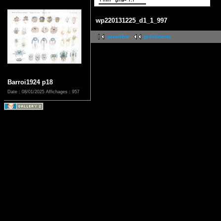
wp220131225_d1_1_997
première
précédente
Barroi1924 p18
Date : 08/01/2025
Affichages : 957