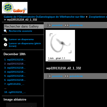
Galerie de l'Observatoire Océanologique de Villefranche-sur-Mer
Zooplankton of
wp220131218_d2_1_332
première
précédente
Recherche avancée
Lancer un diaporama
Lancer un diaporama (plein
écran)
December 18th
1. wp220131218...
2. wp220131218...
3. wp220131218...
wp220131218_d2_1_332
4. wp220131218...
5. wp220131218...
première
précédente
6. wp220131218...
7. rg20131211_...
...
10. rg20131211_...
Image aléatoire