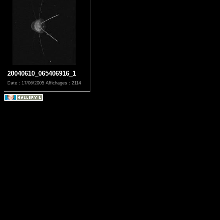
20040610_065406916_1
Date : 17/06/2005
Affichages : 2114