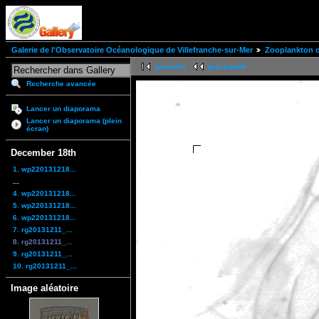
Galerie de l'Observatoire Océanologique de Villefranche-sur-Mer
Zooplankton of
première
précédente
Recherche avancée
Lancer un diaporama
Lancer un diaporama (plein
écran)
December 18th
1. wp220131218...
...
4. wp220131218...
5. wp220131218...
6. wp220131218...
7. rg20131211_...
8. rg20131211_...
9. rg20131211_...
10. rg20131211_...
Image aléatoire