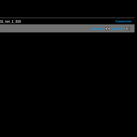
Connexion
11_tot_1_310
suivante
dernière