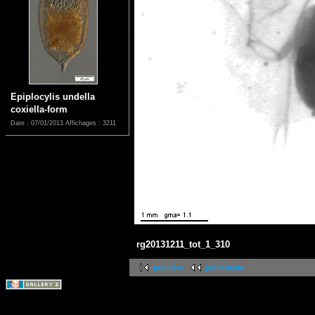
Epiplocylis undella
coxiella-form
Date : 07/01/2013
Affichages : 3211
rg20131211_tot_1_310
première
précédente