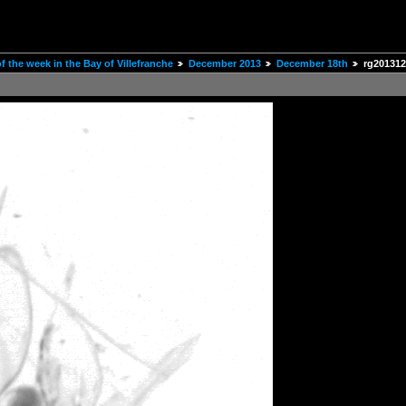
 the week in the Bay of Villefranche
December 2013
December 18th
rg201312