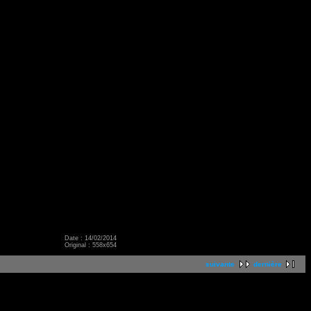
Date : 14/02/2014
Original : 558x654
suivante
dernière