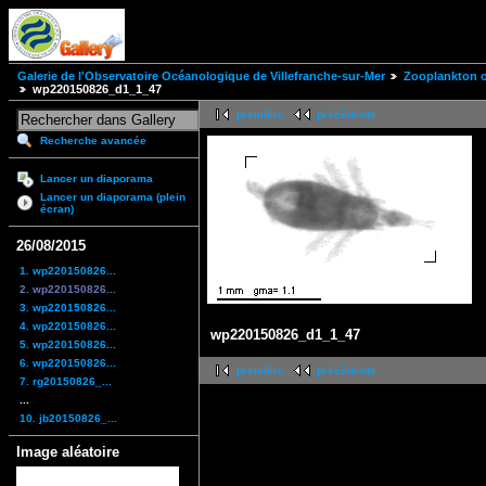
Galerie de l'Observatoire Océanologique de Villefranche-sur-Mer
Zooplankton of
wp220150826_d1_1_47
première
précédente
Recherche avancée
Lancer un diaporama
Lancer un diaporama (plein
écran)
26/08/2015
1. wp220150826...
2. wp220150826...
3. wp220150826...
4. wp220150826...
wp220150826_d1_1_47
5. wp220150826...
6. wp220150826...
première
précédente
7. rg20150826_...
...
10. jb20150826_...
Image aléatoire