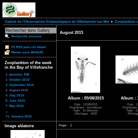
Galerie de l'Observatoire Océanologique de Villefranche-sur-Mer
Zooplankton of
August 2015
Recherche avancée
Fil RSS pour cet album
Monter avec WebDAV
Zooplankton of the week
in the Bay of Villefranche
1. plancton_PtB
2. October 2015
3. September 2015
4. August 2015
5. July 2015
Album : 05/08/2015
Album : 
6. June 2015
Date : 12/08/2015
Date : 1
7. May 2015
Propriétaire : wmradezoo
Propriétair
Taille : 10 éléments
Taille : 
...
Affichages : 6935
Affichag
71. January 2010
Image aléatoire
Page :
1