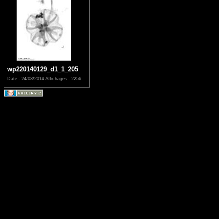
wp220140129_d1_1_205
Date : 24/03/2014
Affichages : 2256