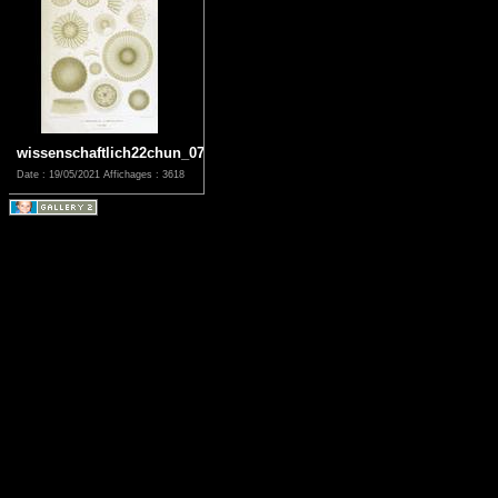
wissenschaftlich22chun_0711
Date : 19/05/2021
Affichages : 3618