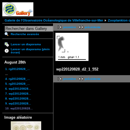
Galerie de l'Observatoire Océanologique de Villefranche-sur-Mer
Zooplankton of
première
précédente
Recherche avancée
Lancer un diaporama
Lancer un diaporama (plein
écran)
August 28th
wp220120828_d2_1_552
1. rg20120828_...
...
4. rg20120828_...
première
précédente
5. rg20120828_...
6. wp220120828...
7. wp220120828...
8. wp220120828...
9. wp220120828...
10. wp220120828...
Image aléatoire