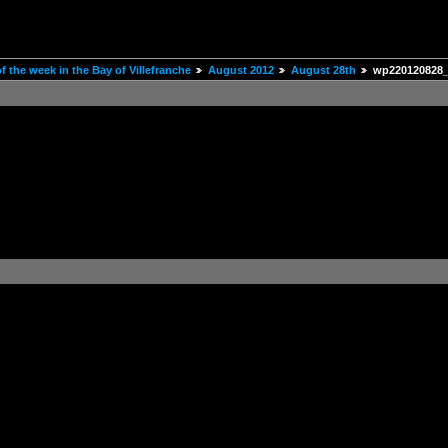
 the week in the Bay of Villefranche
August 2012
August 28th
wp220120828_