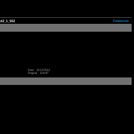
Connexion
d2_1_552
Date : 11/12/2012
Original : 114x97