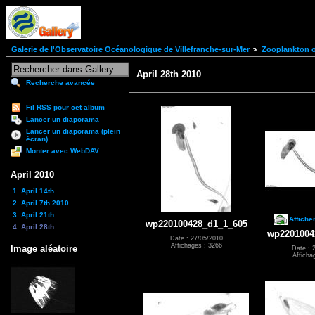
Galerie de l'Observatoire Océanologique de Villefranche-sur-Mer
Zooplankton of
April 28th 2010
Recherche avancée
Fil RSS pour cet album
Lancer un diaporama
Lancer un diaporama (plein
écran)
Monter avec WebDAV
April 2010
1. April 14th ...
2. April 7th 2010
3. April 21th ...
Affiche
wp220100428_d1_1_605
4. April 28th ...
wp2201004
Date : 27/05/2010
Affichages : 3266
Image aléatoire
Date : 
Afficha