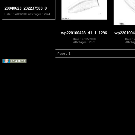
20040623_232237583_0
Date : 17/06/2005
Affichages : 2544
wp220100428_d1_1_1296
wp2201004
Date : 27/05/2010
Date : 
Affichages : 2375
Afficha
Page :
1